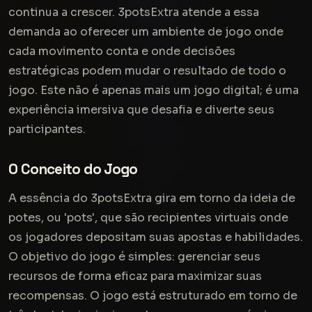
continua a crescer. 3potsExtra atende a essa
demanda ao oferecer um ambiente de jogo onde
cada movimento conta e onde decisões
estratégicas podem mudar o resultado de todo o
jogo. Este não é apenas mais um jogo digital; é uma
experiência imersiva que desafia e diverte seus
participantes.
O Conceito do Jogo
A essência do 3potsExtra gira em torno da ideia de
potes, ou 'pots', que são recipientes virtuais onde
os jogadores depositam suas apostas e habilidades.
O objetivo do jogo é simples: gerenciar seus
recursos de forma eficaz para maximizar suas
recompensas. O jogo está estruturado em torno de