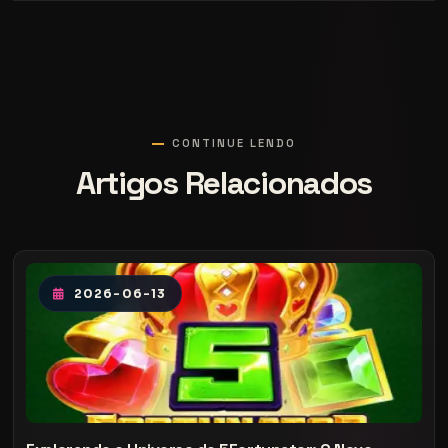
CONTINUE LENDO
Artigos Relacionados
2026-06-13