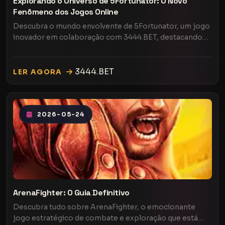
Explorando o Universo de 5Fortunator: O Novo
Fenômeno dos Jogos Online
Descubra o mundo envolvente de 5Fortunator, um jogo
inovador em colaboração com 3444.BET, destacando
sua introdução, descrição detalhada e regras.
3444.BET
LER AGORA
2026-05-24
ArenaFighter: O Guia Definitivo
Descubra tudo sobre ArenaFighter, o emocionante
jogo estratégico de combate e exploração que está