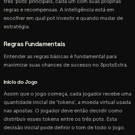
três 'pots' principais, cada um com suas próprias
regras e recompensas. A inteligência está em
escolher em qual pot investir e quando mudar de
estratégia.
Regras Fundamentais
Entender as regras básicas é fundamental para
maximizar suas chances de sucesso no 3potsExtra.
Início do Jogo
Assim que o jogo começa, cada jogador recebe uma
quantidade inicial de 'tokens', a moeda virtual usada
nas apostas. O jogador deve então decidir como
distribuir esses tokens entre os três pots. Esta
decisão inicial pode definir o tom de todo o jogo.