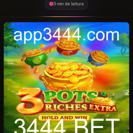
3 min de leitura