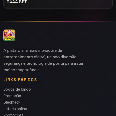
3444.BET
A plataforma mais inovadora de
entretenimento digital, unindo diversão,
segurança e tecnologia de ponta para a sua
melhor experiência.
LINKS RÁPIDOS
Jogos de bingo
Promoção
Blackjack
Loteria online
Promoções