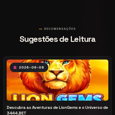
RECOMENDAÇÕES
Sugestões de Leitura
2026-06-08
Descubra as Aventuras de LionGems e o Universo de
3444.BET