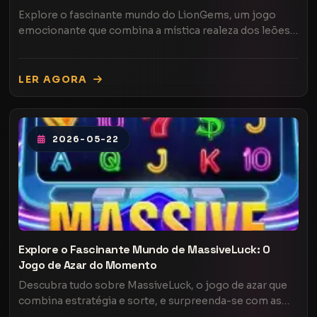
Explore o fascinante mundo do LionGems, um jogo
emocionante que combina a mística realeza dos leões
com a inovação das apostas online.
LER AGORA
2026-05-22
Explore o Fascinante Mundo de MassiveLuck: O
Jogo de Azar do Momento
Descubra tudo sobre MassiveLuck, o jogo de azar que
combina estratégia e sorte, e surpreenda-se com as
regras e atrações que ele oferece.