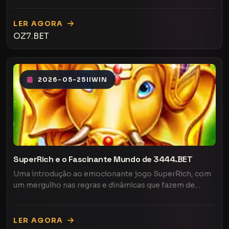
LER AGORA
OZ7.BET
2026-05-25
IIWIN
SuperRich e o Fascinante Mundo de 3444.BET
Uma introdução ao emocionante jogo SuperRich, com
um mergulho nas regras e dinâmicas que fazem de
3444.BET uma plataforma intrigante.
LER AGORA