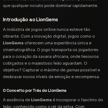
que qualquer novato pode dominar rapidamente.
Introdução ao LionGems
A indústria de jogos online nunca esteve tão
vibrante. Com a inovação digital, jogos como o
LionGems
oferecem uma experiência única e
cinematográfica. O jogo transporta os jogadores
para o coração da savana africana, onde tesouros
cobiçados e o majestoso leão aguardam. O
objetivo? Capturar o máximo de
gemas
possível e
desbravar novos níveis de emoção e recompensa.
O Conceito por Trás do LionGems
A essência de
LionGems
é incorporar o fascínio do
leão, conhecido como o rei da selva. Com