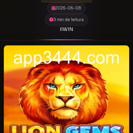
2026-06-08
3 min de leitura
IIWIN