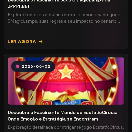
3444.BET
Explore todos os detalhes sobre o emocionante jogo
3MagicLamps, suas regras e seu impacto no cenário
atual de jogos online.
LER AGORA
2026-06-02
Descubra o Fascinante Mundo de EcstaticCircus:
Onde Emoção e Estratégia se Encontram
Exploração detalhada do intrigante jogo EcstaticCircus,