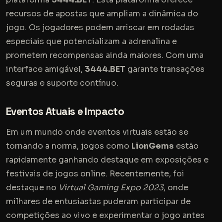
recursos de apostas que ampliam a dinâmica do
jogo. Os jogadores podem arriscar em rodadas
especiais que potencializam a adrenalina e
prometem recompensas ainda maiores. Com uma
interface amigável,
3444.BET
garante transações
seguras e suporte contínuo.
Eventos Atuais e Impacto
Em um mundo onde eventos virtuais estão se
tornando a norma, jogos como
LionGems
estão
rapidamente ganhando destaque em exposições e
festivais de jogos online. Recentemente, foi
destaque no
Virtual Gaming Expo 2023
, onde
milhares de entusiastas puderam participar de
competições ao vivo e experimentar o jogo antes