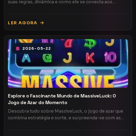
suas regras, dinâmica e como ele se conecta aos
eventos atuais.
LER AGORA
2026-05-22
Explore o Fascinante Mundo de MassiveLuck: O
Jogo de Azar do Momento
Descubra tudo sobre MassiveLuck, o jogo de azar que
combina estratégia e sorte, e surpreenda-se com as
regras e atrações que ele oferece.