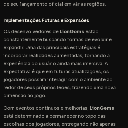
de seu lançamento oficial em várias regiões.
Implementações Futuras e Expansões
Os desenvolvedores de
LionGems
estão
constantemente buscando formas de evoluir e
expandir. Uma das principais estratégias é
incorporar realidades aumentadas, tornando a
experiência do usuário ainda mais imersiva. A
expectativa é que em futuras atualizações, os
jogadores possam interagir com o ambiente ao
redor de seus próprios leões, trazendo uma nova
dimensão ao jogo.
Com eventos contínuos e melhorias,
LionGems
está determinado a permanecer no topo das
escolhas dos jogadores, entregando não apenas