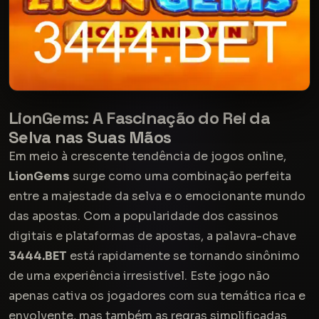
LionGems: A Fascinação do Rei da
Selva nas Suas Mãos
Em meio à crescente tendência de jogos online,
LionGems
surge como uma combinação perfeita
entre a majestade da selva e o emocionante mundo
das apostas. Com a popularidade dos cassinos
digitais e plataformas de apostas, a palavra-chave
3444.BET
está rapidamente se tornando sinônimo
de uma experiência irresistível. Este jogo não
apenas cativa os jogadores com sua temática rica e
envolvente, mas também as regras simplificadas