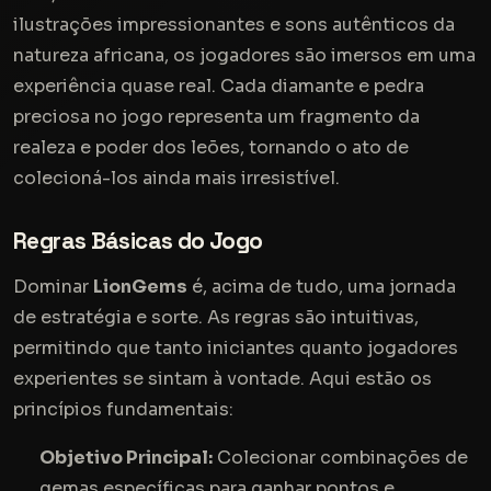
ilustrações impressionantes e sons autênticos da
natureza africana, os jogadores são imersos em uma
experiência quase real. Cada diamante e pedra
preciosa no jogo representa um fragmento da
realeza e poder dos leões, tornando o ato de
colecioná-los ainda mais irresistível.
Regras Básicas do Jogo
Dominar
LionGems
é, acima de tudo, uma jornada
de estratégia e sorte. As regras são intuitivas,
permitindo que tanto iniciantes quanto jogadores
experientes se sintam à vontade. Aqui estão os
princípios fundamentais:
Objetivo Principal:
Colecionar combinações de
gemas específicas para ganhar pontos e