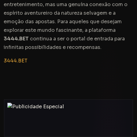
entretenimento, mas uma genuína conexão com o
espírito aventureiro da natureza selvagem e a
emoção das apostas. Para aqueles que desejam
explorar este mundo fascinante, a plataforma
3444.BET
continua a ser o portal de entrada para
infinitas possibilidades e recompensas.
3444.BET