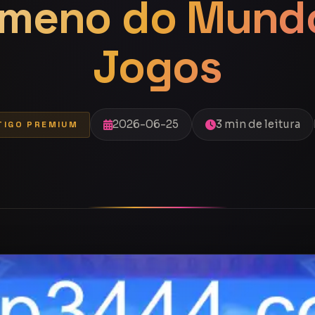
meno do Mund
Jogos
2026-06-25
3 min de leitura
TIGO PREMIUM