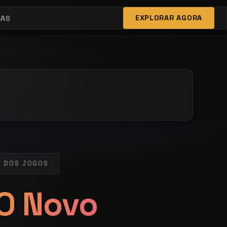
EXPLORAR AGORA
IAS
O DOS JOGOS
 O Novo