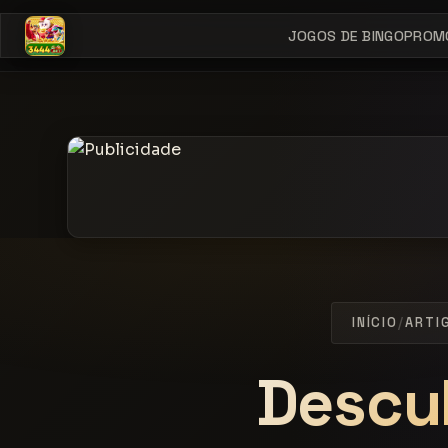
JOGOS DE BINGO
PROM
INÍCIO
/
ARTI
Descub