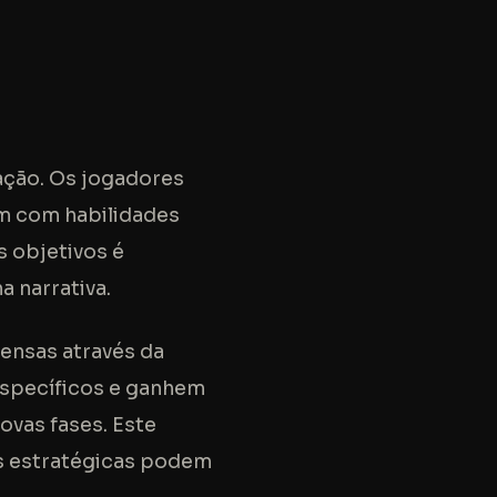
ação. Os jogadores
um com habilidades
s objetivos é
a narrativa.
ensas através da
específicos e ganhem
ovas fases. Este
s estratégicas podem