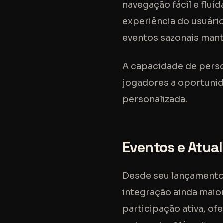
navegação fácil e fluí
experiência do usuário
eventos sazonais mant
A capacidade de perso
jogadores a oportunid
personalizada.
Eventos e Atua
Desde seu lançamento
integração ainda maio
participação ativa, o