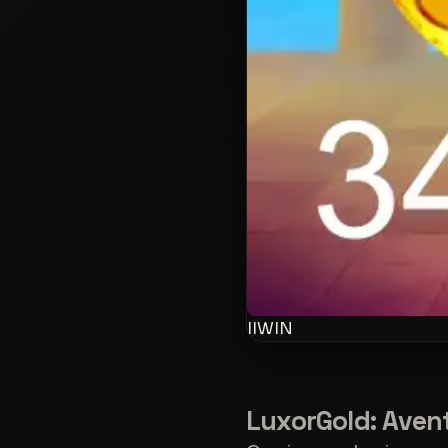
IIWIN
LuxorGold: Aven