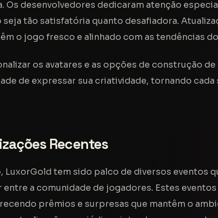
da. Os desenvolvedores dedicaram atenção especial
 seja tão satisfatória quanto desafiadora. Atualiz
êm o jogo fresco e alinhado com as tendências d
nalizar os avatares e as opções de construção d
ade de expressar sua criatividade, tornando cada 
lizações Recentes
, LuxorGold tem sido palco de diversos eventos
r entre a comunidade de jogadores. Estes eventos
ferecendo prêmios e surpresas que mantêm o ambi