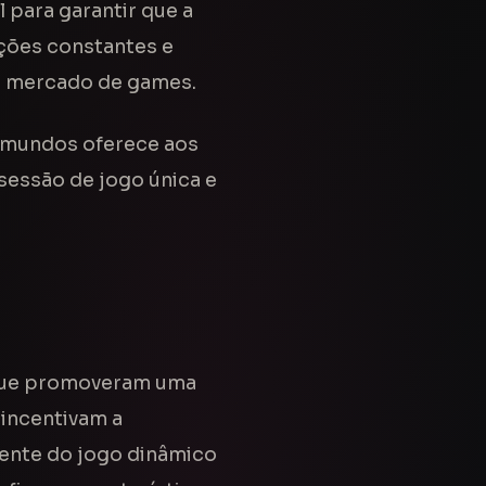
 para garantir que a
ações constantes e
o mercado de games.
e mundos oferece aos
sessão de jogo única e
 que promoveram uma
 incentivam a
ente do jogo dinâmico