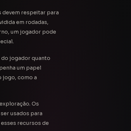
s devem respeitar para
ividida em rodadas,
urno, um jogador pode
cial.
 do jogador quanto
mpenha um papel
o jogo, como a
 exploração. Os
 ser usados para
 esses recursos de