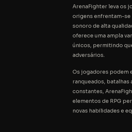
ArenaFighter leva os 
origens enfrentam-se
sonoro de alta qualida
oferece uma ampla var
únicos, permitindo qu
adversários.
Os jogadores podem es
ranqueados, batalhas 
constantes, ArenaFigh
elementos de RPG per
novas habilidades e e