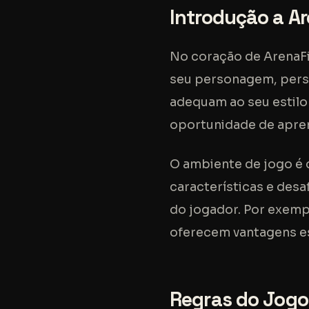
Introdução a A
No coração de ArenaF
seu personagem, pers
adequam ao seu estilo
oportunidade de apren
O ambiente de jogo é 
características e desa
do jogador. Por exemp
oferecem vantagens es
Regras do Jogo