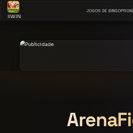
JOGOS DE BINGO
PROM
IIWIN
ArenaFi