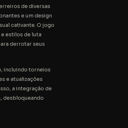
rreiros de diversas
onantes e um design
sual cativante. O jogo
 estilos de luta
ara derrotar seus
 incluindo torneios
es e atualizações
sso, a integração de
s, desbloqueando