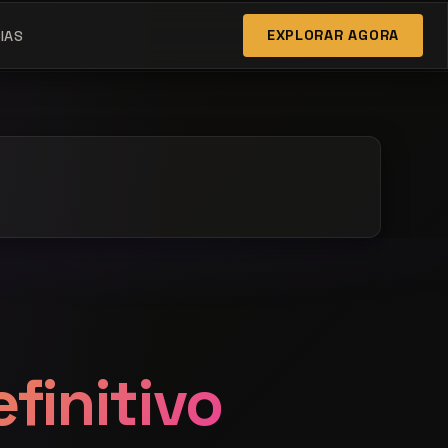
EXPLORAR AGORA
IAS
finitivo