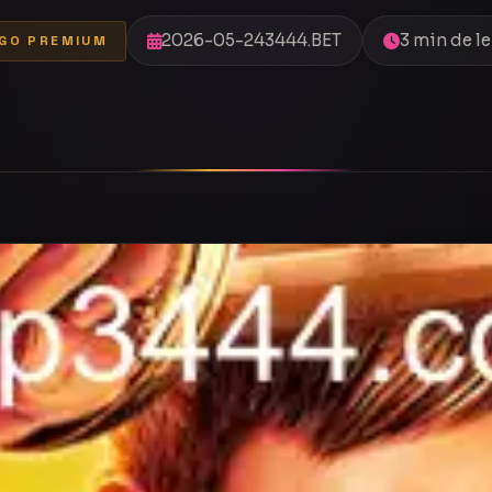
2026-05-24
3444.BET
3 min de le
IGO PREMIUM