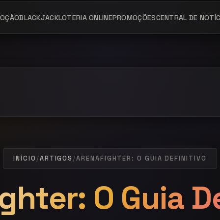
OÇÃO
BLACKJACK
LOTERIA ONLINE
PROMOÇÕES
CENTRAL DE NOTÍC
INÍCIO
/
ARTIGOS
/
ARENAFIGHTER: O GUIA DEFINITIVO
ghter: O Guia De