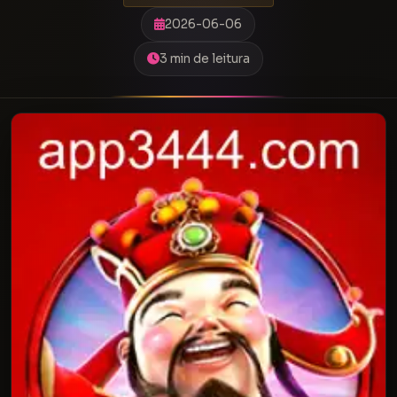
2026-06-06
3 min de leitura