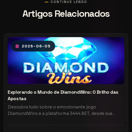
CONTINUE LENDO
Artigos Relacionados
2026-06-05
Explorando o Mundo de DiamondWins: O Brilho das
Apostas
Descubra tudo sobre o emocionante jogo
DiamondWins e a plataforma 3444.BET, desde sua
introdução até suas regras inovadoras para jogadores.