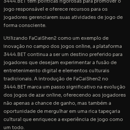
3444.BET tem políticas rigorosas para promover o
jogo responsável e oferece recursos para os
jogadores gerenciarem suas atividades de jogo de
forma consciente.
Utilizando FaCaiShen2 como um exemplo de
inovação no campo dos jogos online, a plataforma
3444.BET continua a ser um destino preferido para
jogadores que desejam experimentar a fusão de
entretenimento digital e elementos culturais
tradicionais. A introdução de FaCaiShen2 no
3444.BET marca um passo significativo na evolução
dos jogos de azar online, oferecendo aos jogadores
não apenas a chance de ganho, mas também a
oportunidade de mergulhar em uma rica tapeçaria
cultural que enriquece a experiência de jogo como
um todo.