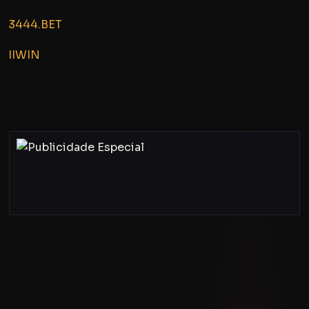
3444.BET
IIWIN